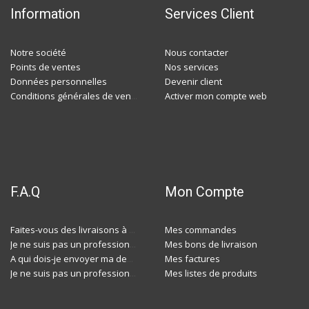
Information
Services Client
Notre société
Nous contacter
Points de ventes
Nos services
Données personnelles
Devenir client
Activer mon compte web
Conditions générales de ventes
F.A.Q
Mon Compte
Mes commandes
Faites-vous des livraisons à domicile ?
Mes bons de livraison
Je ne suis pas un professionnel, est-ce-que j'ai accès à vos agences ?
Mes factures
A qui dois-je envoyer ma demande de devis ?
Mes listes de produits
Je ne suis pas un professionnel, est-ce-que j'ai accès à vos agences ?