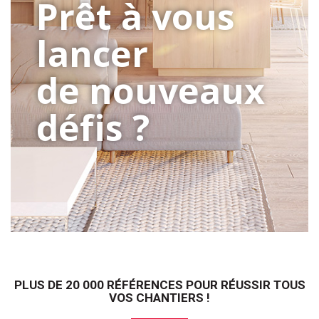
P
r
ê
t
à
v
o
u
s
l
a
n
c
e
r
d
e
n
o
u
v
e
a
u
x
d
é
f
i
s
?
PLUS DE 20 000 RÉFÉRENCES POUR RÉUSSIR TOUS
VOS CHANTIERS !