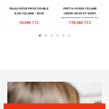
ENJOLIVEUR PRISE DOUBLE
PRET-A-POSER CELIANE
RJ45 CELIANE - NOIR
CREER UN VA-ET-VIENT,
MICROMODULE+2CDES SS
10.49€
174.36€
TTC
TTC
FILS - BLANC