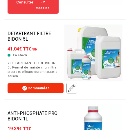
Consulter
- 2
modèles
DÉTARTRANT FILTRE
BIDON 5L
41.04€
TTC
/UNI
En stock
> DÉTARTRANT FILTRE BIDON
5L Permet de maintenir un filtre
propre et efficace durant toute la
saison
Commander
ANTI-PHOSPHATE PRO
BIDON 1L
19.39€
TTC