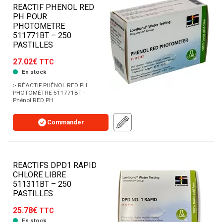
REACTIF PHENOL RED
PH POUR
PHOTOMETRE
511771BT – 250
PASTILLES
27.02€
TTC
En stock
> RÉACTIF PHÉNOL RED PH
PHOTOMÈTRE 511771BT -
Phénol RED PH
Commander
REACTIFS DPD1 RAPID
CHLORE LIBRE
511311BT – 250
PASTILLES
25.78€
TTC
En stock