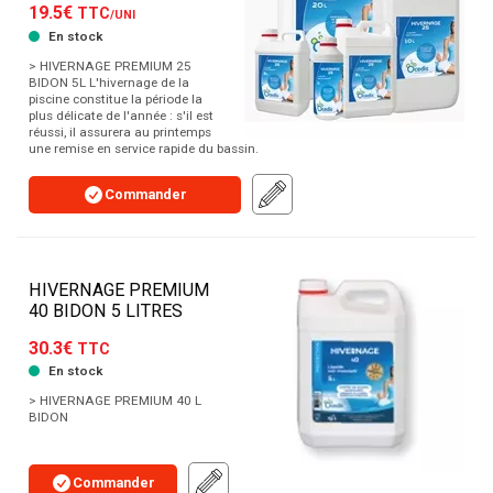
19.5€
TTC
/UNI
En stock
> HIVERNAGE PREMIUM 25
BIDON 5L L'hivernage de la
piscine constitue la période la
plus délicate de l'année : s'il est
réussi, il assurera au printemps
une remise en service rapide du bassin.
Commander
HIVERNAGE PREMIUM
40 BIDON 5 LITRES
30.3€
TTC
En stock
> HIVERNAGE PREMIUM 40 L
BIDON
Commander