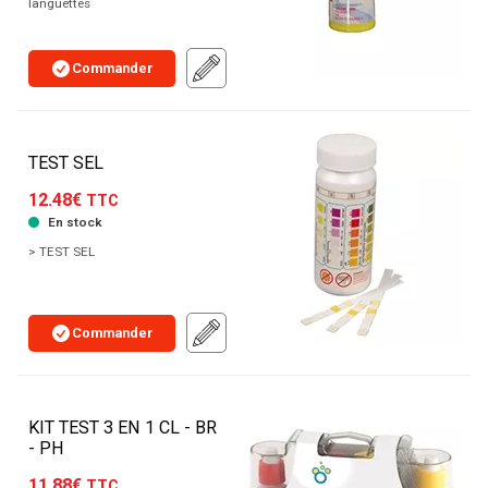
languettes
Commander
TEST SEL
12.48€
TTC
En stock
> TEST SEL
Commander
KIT TEST 3 EN 1 CL - BR
- PH
11.88€
TTC