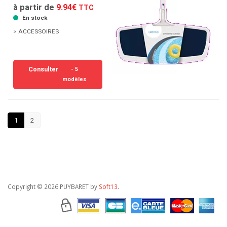
à partir de
9.94€
TTC
En stock
> ACCESSOIRES
Consulter
- 5
modèles
1
2
Copyright
© 2026 PUYBARET by
Soft13
.