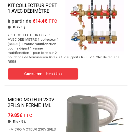
KIT COLLECTEUR PCBT
1 AVEC DÉBIMÈTRE
à partir de
614.4€
TTC
Dis> 5 j.
> KIT COLLECTEUR PCBT 1
AVEC DÉBIMÈTRE 1 collecteur 1
(R553F) 1 vanne multifonction 1
pour le départ 1 vanne
multifonction 1 pour le retour 2
bouchons de terminaison R592D 1 2 supports R588Z 1 Clef de réglage
R558
Consulter
- 9 modèles
MICRO MOTEUR 230V
2FILS N.FERME 1ML
79.85€
TTC
Dis> 5 j.
> MICRO MOTEUR 230V 2FILS