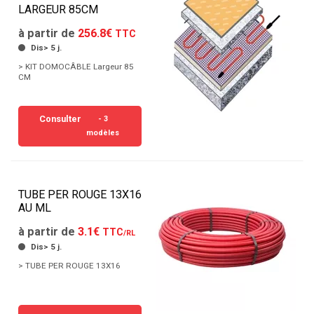
LARGEUR 85CM
à partir de
256.8€
TTC
Dis> 5 j.
> KIT DOMOCÂBLE Largeur 85
CM
Consulter
- 3
modèles
TUBE PER ROUGE 13X16
AU ML
à partir de
3.1€
TTC
/RL
Dis> 5 j.
> TUBE PER ROUGE 13X16