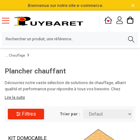
Bienvenue sur notre site e-commerce.
Chauffage
Plancher chauffant
Découvrez notre vaste sélection de solutions de chauffage, alliant
qualité et performance pour répondre à tous vos besoins. Chez
Puybaret, nous vous proposons plus de 20 000 références,
Lire la suite
soigneusement choisies et disponibles directement en stock.
N'attendez plus pour optimiser votre confort thermique, parcourez
Filtres
notre gamme et faites le choix de l'excellence dès aujourd'hui !
Trier par :
KIT DOMOCABLE