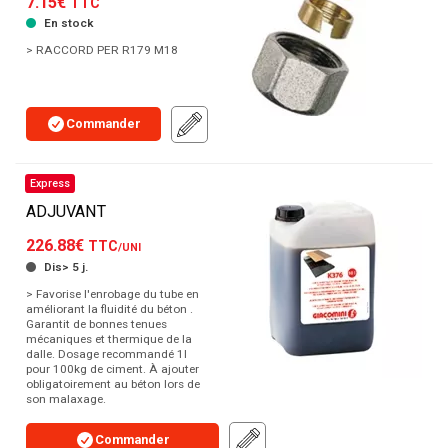
7.15€
TTC
En stock
> RACCORD PER R179 M18
Commander
Express
ADJUVANT
226.88€
TTC
/UNI
Dis> 5 j.
> Favorise l'enrobage du tube en
améliorant la fluidité du béton .
Garantit de bonnes tenues
mécaniques et thermique de la
dalle. Dosage recommandé 1l
pour 100kg de ciment. À ajouter
obligatoirement au béton lors de
son malaxage.
Commander