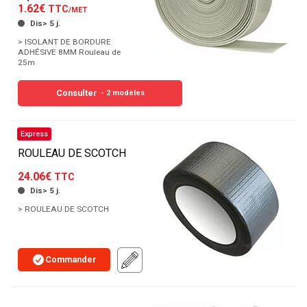
1.62€
TTC
/MET
Dis> 5 j.
> ISOLANT DE BORDURE
ADHÉSIVE 8MM Rouleau de
25m
Consulter
- 2 modèles
Express
ROULEAU DE SCOTCH
24.06€
TTC
Dis> 5 j.
> ROULEAU DE SCOTCH
Commander