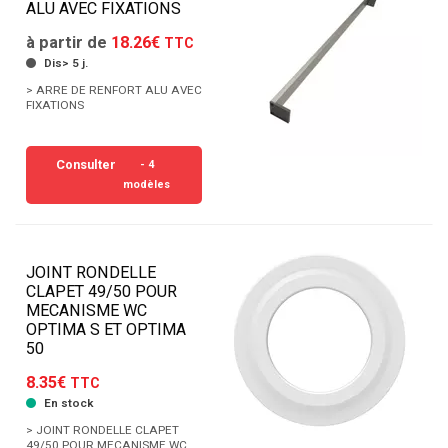
ALU AVEC FIXATIONS
à partir de
18.26€
TTC
Dis> 5 j.
> ARRE DE RENFORT ALU AVEC
FIXATIONS
Consulter
- 4
modèles
JOINT RONDELLE
CLAPET 49/50 POUR
MECANISME WC
OPTIMA S ET OPTIMA
50
8.35€
TTC
En stock
> JOINT RONDELLE CLAPET
49/50 POUR MECANISME WC