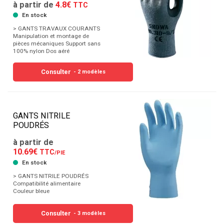
à partir de
4.8€
TTC
En stock
> GANTS TRAVAUX COURANTS
Manipulation et montage de
pièces mécaniques Support sans
100% nylon Dos aéré
Consulter
- 2 modèles
GANTS NITRILE
POUDRÉS
à partir de
10.69€
TTC
/PIE
En stock
> GANTS NITRILE POUDRÉS
Compatibilité alimentaire
Couleur bleue
Consulter
- 3 modèles