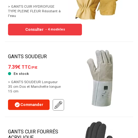
> GANTS CUIR HYDROFUGE
TYPE PLEINE FLEUR Résistant à
l'eau
Consulter
- 4 modèles
GANTS SOUDEUR
7.39€
TTC
/PIE
En stock
> GANTS SOUDEUR Longueur
35 cm Dos et Manchette longue
15 cm
Commander
GANTS CUIR FOURRÉS
ACRYLIQUE