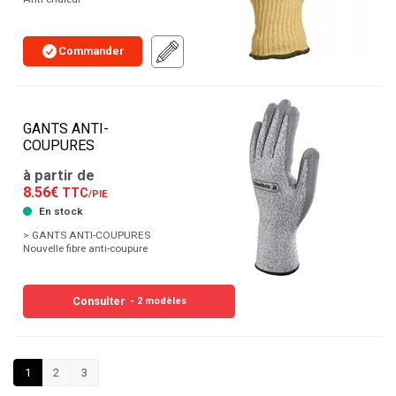
Commander
GANTS ANTI-
COUPURES
à partir de
8.56€
TTC
/PIE
En stock
> GANTS ANTI-COUPURES
Nouvelle fibre anti-coupure
Consulter
- 2 modèles
1
2
3