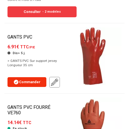
Consulter
- 2 modèles
GANTS PVC
6.91€
TTC
/PIE
Dis> 5 j.
> GANTS PVC Sur support jersey
Longueur 35 cm
Commander
GANTS PVC FOURRÉ
VE760
14.14€
TTC
En stock