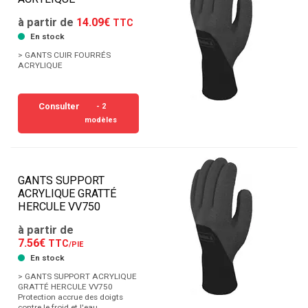
à partir de
14.09€
TTC
En stock
> GANTS CUIR FOURRÉS
ACRYLIQUE
Consulter
- 2
modèles
GANTS SUPPORT
ACRYLIQUE GRATTÉ
HERCULE VV750
à partir de
7.56€
TTC
/PIE
En stock
> GANTS SUPPORT ACRYLIQUE
GRATTÉ HERCULE VV750
Protection accrue des doigts
contre le froid et l'eau