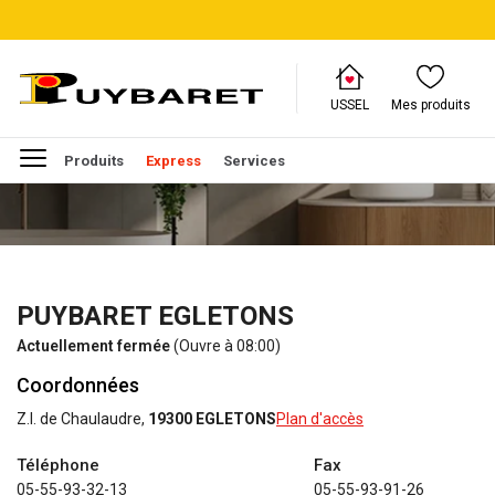
USSEL
Mes produits
Produits
Express
Services
PUYBARET EGLETONS
Actuellement fermée
(Ouvre à 08:00)
Coordonnées
Z.I. de Chaulaudre,
19300 EGLETONS
Plan d'accès
Téléphone
Fax
05-55-93-32-13
05-55-93-91-26