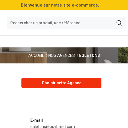
Bienvenue sur notre site e-commerce.
ACCUEIL
NOS AGENCES
EGLETONS
Choisir cette Agence
E-mail
egletons@puybaret.com