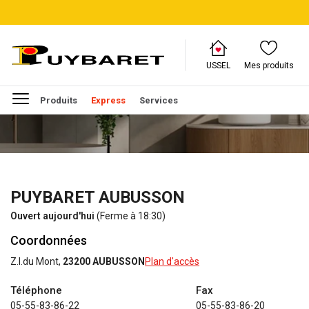
USSEL
Mes produits
Produits
Express
Services
PUYBARET AUBUSSON
Ouvert aujourd'hui
(Ferme à 18:30)
Coordonnées
Z.I.du Mont,
23200 AUBUSSON
Plan d'accès
Téléphone
Fax
05-55-83-86-22
05-55-83-86-20