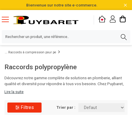
Bienvenue sur notre site e-commerce.
Raccords à compression pour pe
Raccords polypropylène
Découvrez notre gamme complète de solutions en plomberie, alliant
qualité et diversité pour répondre à tous vos besoins. Chez Puybaret,
nous sommes fiers de vous proposer des produits soigneusement
Lire la suite
sélectionnés parmi plus de 20 000 références en stock. N'attendez
plus pour optimiser vos projets, visitez notre catalogue et faites le
Filtres
choix de l'excellence !
Trier par :