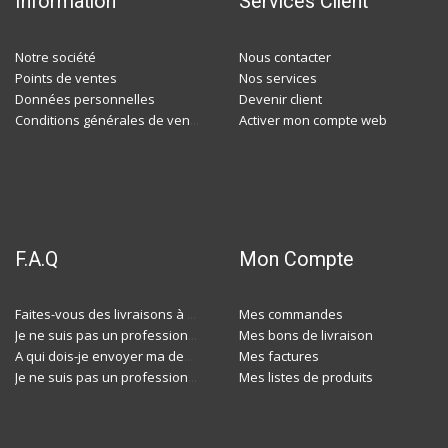
Information
Services Client
Notre société
Nous contacter
Points de ventes
Nos services
Données personnelles
Devenir client
Activer mon compte web
Conditions générales de ventes
F.A.Q
Mon Compte
Mes commandes
Faites-vous des livraisons à domicile ?
Mes bons de livraison
Je ne suis pas un professionnel, est-ce-que j'ai accès à vos agences ?
Mes factures
A qui dois-je envoyer ma demande de devis ?
Mes listes de produits
Je ne suis pas un professionnel, est-ce-que j'ai accès à vos agences ?