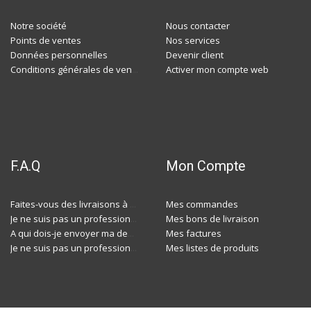
Notre société
Nous contacter
Points de ventes
Nos services
Données personnelles
Devenir client
Activer mon compte web
Conditions générales de ventes
F.A.Q
Mon Compte
Mes commandes
Faites-vous des livraisons à domicile ?
Mes bons de livraison
Je ne suis pas un professionnel, est-ce-que j'ai accès à vos agences ?
Mes factures
A qui dois-je envoyer ma demande de devis ?
Mes listes de produits
Je ne suis pas un professionnel, est-ce-que j'ai accès à vos agences ?