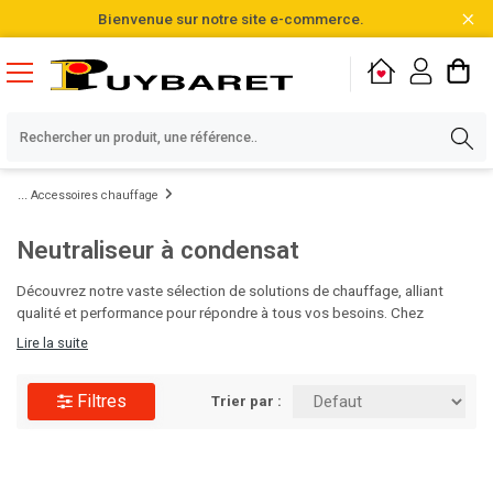
Bienvenue sur notre site e-commerce.
Accessoires chauffage
Neutraliseur à condensat
Découvrez notre vaste sélection de solutions de chauffage, alliant
qualité et performance pour répondre à tous vos besoins. Chez
Puybaret, nous vous proposons plus de 20 000 références,
Lire la suite
soigneusement choisies et disponibles directement en stock.
N'attendez plus pour optimiser votre confort thermique, parcourez
Filtres
notre gamme et faites le choix de l'excellence dès aujourd'hui !
Trier par :