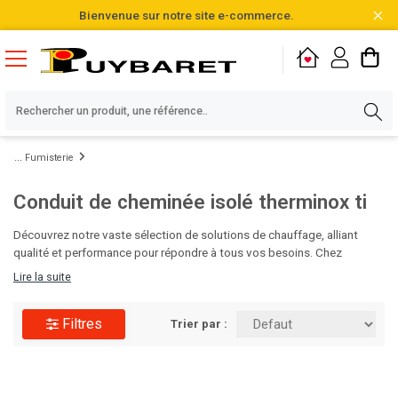
Bienvenue sur notre site e-commerce.
Fumisterie
Conduit de cheminée isolé therminox ti
Découvrez notre vaste sélection de solutions de chauffage, alliant
qualité et performance pour répondre à tous vos besoins. Chez
Puybaret, nous vous proposons plus de 20 000 références,
Lire la suite
soigneusement choisies et disponibles directement en stock.
N'attendez plus pour optimiser votre confort thermique, parcourez
Filtres
notre gamme et faites le choix de l'excellence dès aujourd'hui !
Trier par :