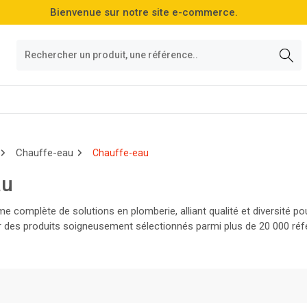
Bienvenue sur notre site e-commerce.
Chauffe-eau
Chauffe-eau
au
 complète de solutions en plomberie, alliant qualité et diversité 
r des produits soigneusement sélectionnés parmi plus de 20 000 réfé
 et faites le choix de l'excellence !