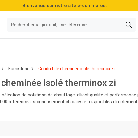
Bienvenue sur notre site e-commerce.
Fumisterie
Conduit de cheminée isolé therminox zi
 cheminée isolé therminox zi
 sélection de solutions de chauffage, alliant qualité et performanc
000 références, soigneusement choisies et disponibles directement 
otre gamme et faites le choix de l'excellence dès aujourd'hui !