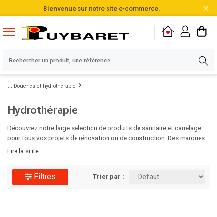
Bienvenue sur notre site e-commerce.
Douches et hydrothérapie
Hydrothérapie
Découvrez notre large sélection de produits de sanitaire et carrelage
pour tous vos projets de rénovation ou de construction. Des marques
de qualité, des designs variés et des matériaux durables vous
Lire la suite
attendent pour sublimer vos salles de bain et cuisines. Faites le choix
de l'excellence pour vos espaces intérieurs avec Puybaret!
Filtres
Trier par :