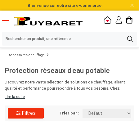
Bienvenue sur notre site e-commerce.
Accessoires chauffage
Protection réseaux d'eau potable
Découvrez notre vaste sélection de solutions de chauffage, alliant
qualité et performance pour répondre à tous vos besoins. Chez
Puybaret, nous vous proposons plus de 20 000 références,
Lire la suite
soigneusement choisies et disponibles directement en stock.
N'attendez plus pour optimiser votre confort thermique, parcourez
Filtres
notre gamme et faites le choix de l'excellence dès aujourd'hui !
Trier par :