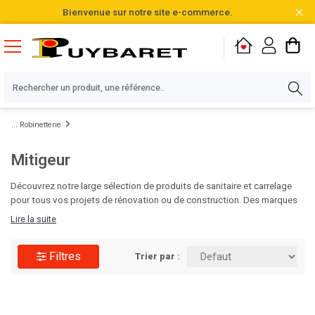
Bienvenue sur notre site e-commerce.
Robinetterie
Mitigeur
Découvrez notre large sélection de produits de sanitaire et carrelage
pour tous vos projets de rénovation ou de construction. Des marques
de qualité, des designs variés et des matériaux durables vous
Lire la suite
attendent pour sublimer vos salles de bain et cuisines. Faites le choix
de l'excellence pour vos espaces intérieurs avec Puybaret!
Filtres
Trier par :