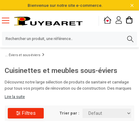
Bienvenue sur notre site e-commerce.
Éviers et sous-éviers
Cuisinettes et meubles sous-éviers
Découvrez notre large sélection de produits de sanitaire et carrelage
pour tous vos projets de rénovation ou de construction. Des marques
de qualité, des designs variés et des matériaux durables vous
Lire la suite
attendent pour sublimer vos salles de bain et cuisines. Faites le choix
de l'excellence pour vos espaces intérieurs avec Puybaret!
Filtres
Trier par :