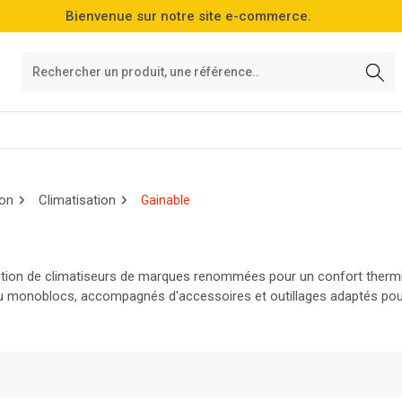
Bienvenue sur notre site e-commerce.
ion
Climatisation
Gainable
tion de climatiseurs de marques renommées pour un confort thermi
u monoblocs, accompagnés d'accessoires et outillages adaptés pour un
 et économique, idéale pour votre espace de travail ou votre habitat.