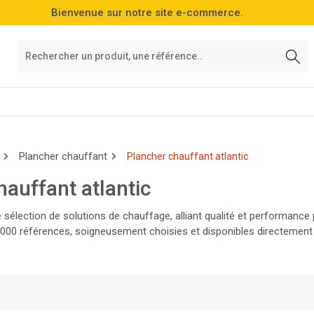
Bienvenue sur notre site e-commerce.
Plancher chauffant
Plancher chauffant atlantic
hauffant atlantic
 sélection de solutions de chauffage, alliant qualité et performanc
000 références, soigneusement choisies et disponibles directement 
otre gamme et faites le choix de l'excellence dès aujourd'hui !