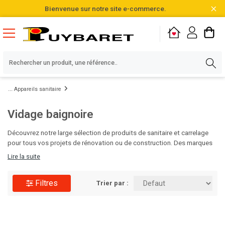
Bienvenue sur notre site e-commerce.
Appareils sanitaire
Vidage baignoire
Découvrez notre large sélection de produits de sanitaire et carrelage
pour tous vos projets de rénovation ou de construction. Des marques
de qualité, des designs variés et des matériaux durables vous
Lire la suite
attendent pour sublimer vos salles de bain et cuisines. Faites le choix
de l'excellence pour vos espaces intérieurs avec Puybaret!
Filtres
Trier par :