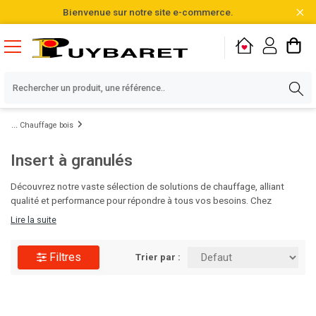
Bienvenue sur notre site e-commerce.
Chauffage bois
Insert à granulés
Découvrez notre vaste sélection de solutions de chauffage, alliant
qualité et performance pour répondre à tous vos besoins. Chez
Puybaret, nous vous proposons plus de 20 000 références,
Lire la suite
soigneusement choisies et disponibles directement en stock.
N'attendez plus pour optimiser votre confort thermique, parcourez
Filtres
notre gamme et faites le choix de l'excellence dès aujourd'hui !
Trier par :