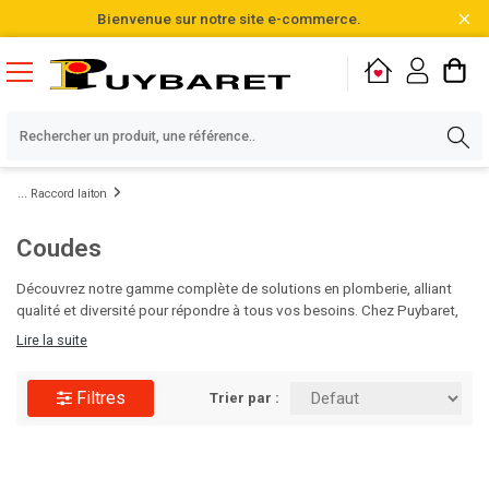
Bienvenue sur notre site e-commerce.
Raccord laiton
Coudes
Découvrez notre gamme complète de solutions en plomberie, alliant
qualité et diversité pour répondre à tous vos besoins. Chez Puybaret,
nous sommes fiers de vous proposer des produits soigneusement
Lire la suite
sélectionnés parmi plus de 20 000 références en stock. N'attendez
plus pour optimiser vos projets, visitez notre catalogue et faites le
Filtres
choix de l'excellence !
Trier par :