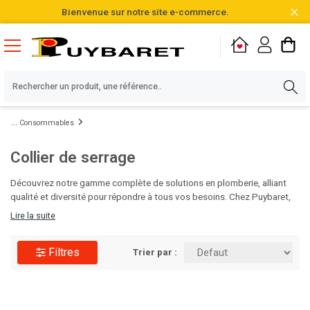
Bienvenue sur notre site e-commerce.
Consommables
Collier de serrage
Découvrez notre gamme complète de solutions en plomberie, alliant
qualité et diversité pour répondre à tous vos besoins. Chez Puybaret,
nous sommes fiers de vous proposer des produits soigneusement
Lire la suite
sélectionnés parmi plus de 20 000 références en stock. N'attendez
plus pour optimiser vos projets, visitez notre catalogue et faites le
Filtres
choix de l'excellence !
Trier par :