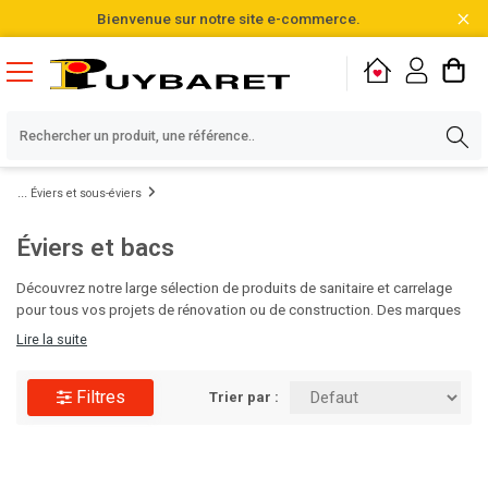
Bienvenue sur notre site e-commerce.
Éviers et sous-éviers
Éviers et bacs
Découvrez notre large sélection de produits de sanitaire et carrelage
pour tous vos projets de rénovation ou de construction. Des marques
de qualité, des designs variés et des matériaux durables vous
Lire la suite
attendent pour sublimer vos salles de bain et cuisines. Faites le choix
de l'excellence pour vos espaces intérieurs avec Puybaret!
Filtres
Trier par :