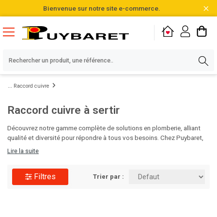
Bienvenue sur notre site e-commerce.
Raccord cuivre
Raccord cuivre à sertir
Découvrez notre gamme complète de solutions en plomberie, alliant
qualité et diversité pour répondre à tous vos besoins. Chez Puybaret,
nous sommes fiers de vous proposer des produits soigneusement
Lire la suite
sélectionnés parmi plus de 20 000 références en stock. N'attendez
plus pour optimiser vos projets, visitez notre catalogue et faites le
Filtres
choix de l'excellence !
Trier par :