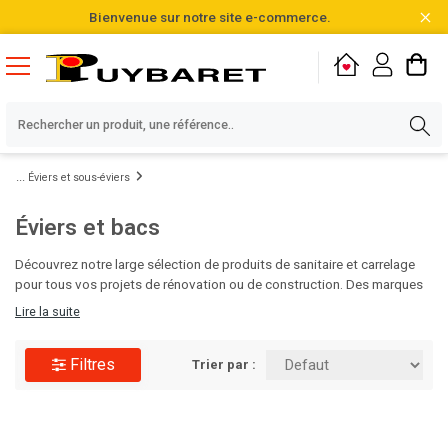
Bienvenue sur notre site e-commerce.
Éviers et sous-éviers
Éviers et bacs
Découvrez notre large sélection de produits de sanitaire et carrelage
pour tous vos projets de rénovation ou de construction. Des marques
de qualité, des designs variés et des matériaux durables vous
Lire la suite
attendent pour sublimer vos salles de bain et cuisines. Faites le choix
de l'excellence pour vos espaces intérieurs avec Puybaret!
Filtres
Trier par :