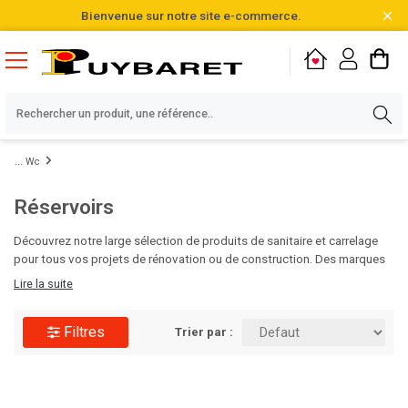
Bienvenue sur notre site e-commerce.
Wc
Réservoirs
Découvrez notre large sélection de produits de sanitaire et carrelage
pour tous vos projets de rénovation ou de construction. Des marques
de qualité, des designs variés et des matériaux durables vous
Lire la suite
attendent pour sublimer vos salles de bain et cuisines. Faites le choix
de l'excellence pour vos espaces intérieurs avec Puybaret!
Filtres
Trier par :