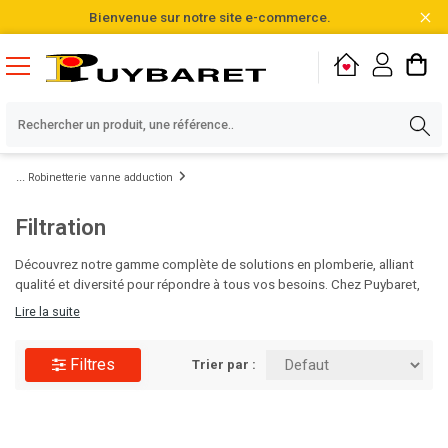
Bienvenue sur notre site e-commerce.
Robinetterie vanne adduction
Filtration
Découvrez notre gamme complète de solutions en plomberie, alliant
qualité et diversité pour répondre à tous vos besoins. Chez Puybaret,
nous sommes fiers de vous proposer des produits soigneusement
Lire la suite
sélectionnés parmi plus de 20 000 références en stock. N'attendez
plus pour optimiser vos projets, visitez notre catalogue et faites le
Filtres
choix de l'excellence !
Trier par :