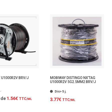
TTC
TTC
/ML
 U1000R2V BRV/J
MOBIWAY DISTINGO NX’TAG
U1000R2V 5G2.5MM2 BRV/J
- 4 modèles
.
Dis> 5 j.
r de
1.56€
TTC
3.77€
/ML
TTC
/ML