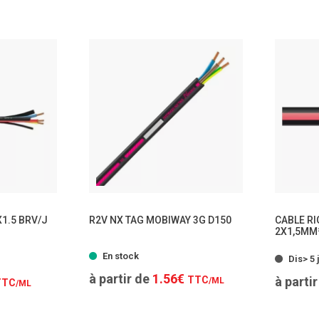
TTC
/ML
1.5 BRV/J
R2V NX TAG MOBIWAY 3G D150
CABLE RI
2X1,5MM
- 2 modèles
modèles
En stock
Dis> 5 j
à partir de
1.56€
TTC
à parti
/ML
TTC
/ML