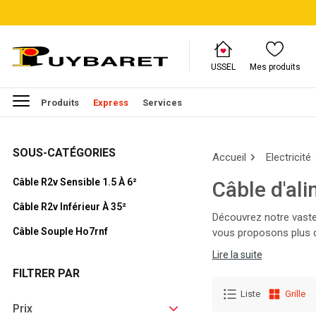
USSEL
Mes produits
Produits
Express
Services
SOUS-CATÉGORIES
Accueil
Electricité
Câble R2v Sensible 1.5 À 6²
Câble d'al
Câble R2v Inférieur À 35²
Découvrez notre vaste 
Câble Souple Ho7rnf
vous proposons plus d
et équipez-vous des p
Lire la suite
FILTRER PAR
Liste
Grille
Prix