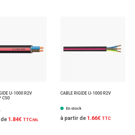
TTC
TTC
/ML
/ML
GIDE U-1000 R2V
CABLE RIGIDE U-1000 R2V
² C50
- 7 modèles
- 7 modèles
En stock
.
à partir de
1.66€
r de
1.84€
TTC
TTC
/ML