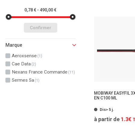
0,78 € - 490,00 €
Confirmer
Marque
Aeroxsense
(1)
Cae Data
(2)
Nexans France Commande
(11)
Sermes Sa
(1)
MOBIWAY EASYFIL 3X
EN C100 ML
- 2 
Dis> 5 j.
à partir de
1.3€