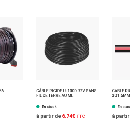
TTC
56
CÂBLE RIGIDE U-1000 R2V SANS
CABLE RI
FIL DE TERRE AU ML
3G1.5MM
- 14 modèles
En stock
En sto
à partir de
6.74€
à parti
TTC