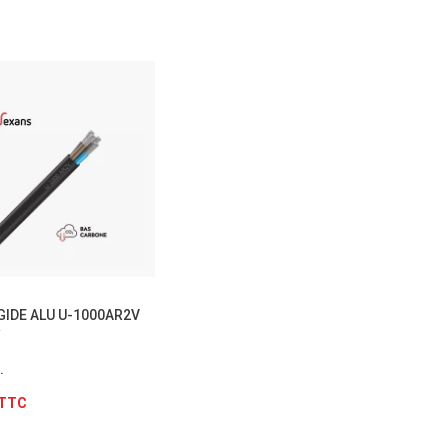
TTC
TTC
GIDE ALU U-1000AR2V
²
.
TTC