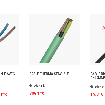
TTC
RN-F AVEC
CABLE THERMO SENSIBLE
CABLE RI
4X50MM
 modèles
Dis> 5 j.
Dis> 5 j
30€
€
TTC
15.31€
TTC