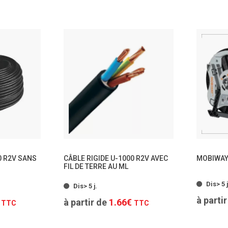
TTC
0 R2V SANS
CÂBLE RIGIDE U-1000 R2V AVEC
MOBIWAY
FIL DE TERRE AU ML
modèles
- 18 modèles
Dis> 5 j
Dis> 5 j.
à parti
€
à partir de
1.66€
TTC
TTC