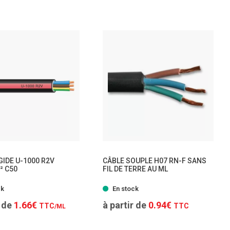
TTC
TTC
/ML
GIDE U-1000 R2V
CÂBLE SOUPLE H07 RN-F SANS
² C50
FIL DE TERRE AU ML
- 2 modèles
- 2 modèles
ck
En stock
r de
1.66€
à partir de
0.94€
TTC
TTC
/ML